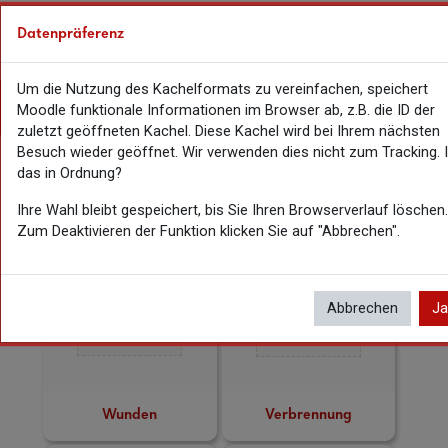
Zum Hauptinhalt
Sie sind als Gast angemeldet
Anmeld
Datenpräferenz
Website-Übersicht
Hauptinhaltsblöcke
Um die Nutzung des Kachelformats zu vereinfachen, speichert
Verletzungen
Kursindex öffnen
Moodle funktionale Informationen im Browser ab, z.B. die ID der
zuletzt geöffneten Kachel. Diese Kachel wird bei Ihrem nächsten
Besuch wieder geöffnet. Wir verwenden dies nicht zum Tracking. I
das in Ordnung?
Verletzungen
Ihre Wahl bleibt gespeichert, bis Sie Ihren Browserverlauf löschen.
Zum Deaktivieren der Funktion klicken Sie auf "Abbrechen".
Abbrechen
Ja
Wunden
Verbrennung