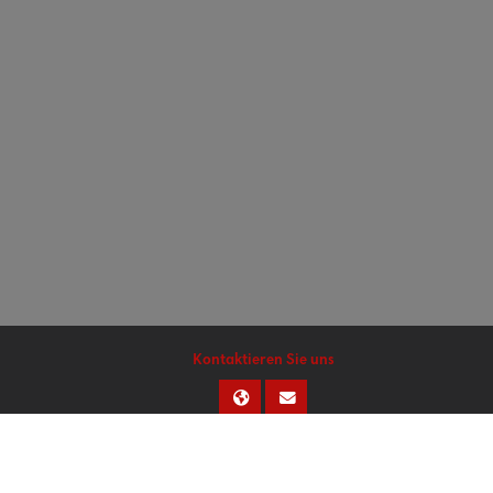
Kontaktieren Sie uns
Sie sind als Gast angemeldet (
Anmelden
)